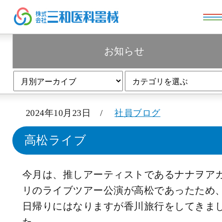
お知らせ
お知らせ
2024年10月23日 /
社員ブログ
高松ライブ
今月は、推しアーティストであるナナヲア
リのライブツアー公演が高松であったため
日帰りにはなりますが香川旅行をしてきま