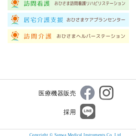
医療機器販売
採用
Copyright
©
Sanwa Medical Instruments Co.,Ltd.