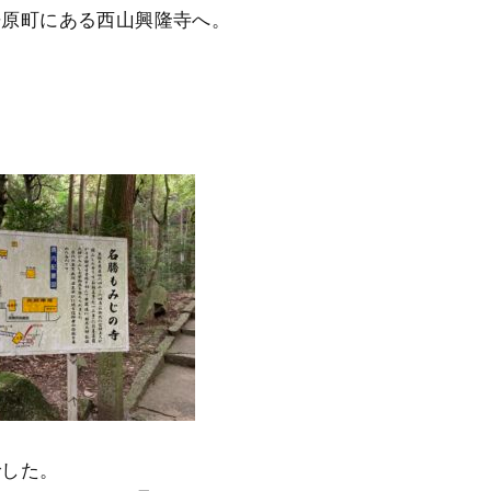
丹原町にある西山興隆寺へ。
でした。