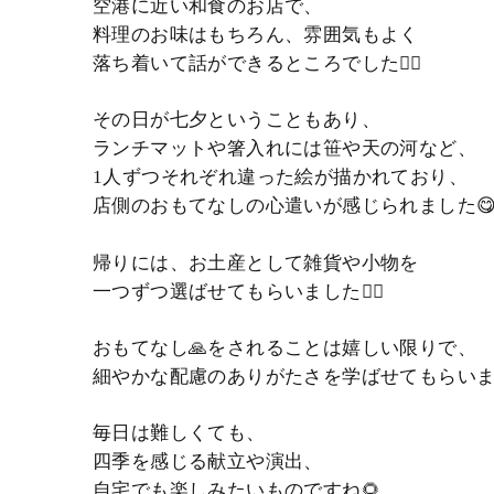
空港に近い和食のお店で、
料理のお味はもちろん、雰囲気もよく
落ち着いて話ができるところでした🙋‍♀️
その日が七夕ということもあり、
ランチマットや箸入れには笹や天の河など、
1人ずつそれぞれ違った絵が描かれており、
店側のおもてなしの心遣いが感じられました😋
帰りには、お土産として雑貨や小物を
一つずつ選ばせてもらいました🙋‍♀️
おもてなし🙏をされることは嬉しい限りで、
細やかな配慮のありがたさを学ばせてもらいました
毎日は難しくても、
四季を感じる献立や演出、
自宅でも楽しみたいものですね🌻