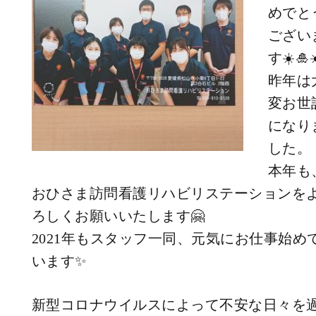
めでと
ござい
す☀️🎍☀
昨年は
変お世
になり
した。
本年も
おひさま訪問看護リハビリステーションを
ろしくお願いいたします🤗
2021年もスタッフ一同、元気にお仕事始め
います✨
新型コロナウイルスによって不安な日々を