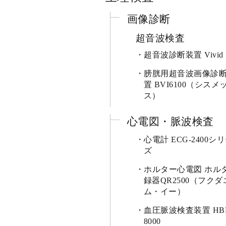
画像診断
超音波検査
超音波診断装置 Vivid 
膀胱用超音波画像診
置 BVI6100（シスメ
ス）
心電図・脈波検査
心電計 ECG-2400シ
ズ
ホルター心電図 ホル
録器QR2500（フクダ
ム・イー）
血圧脈波検査装置 HBP
8000