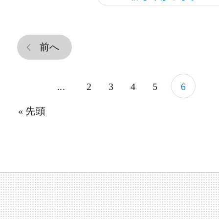
前へ
...
2
3
4
5
6
« 先頭